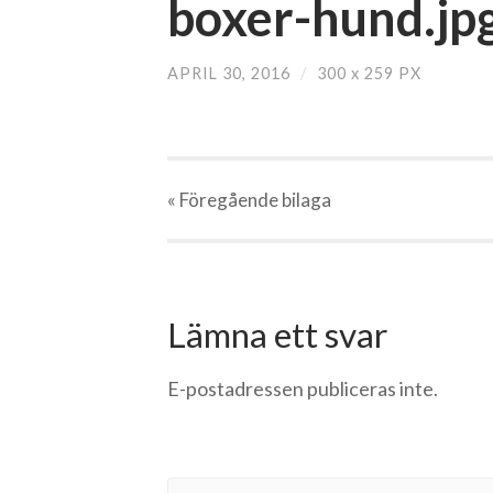
boxer-hund.jp
APRIL 30, 2016
/
300
x
259 PX
« Föregående
bilaga
Lämna ett svar
E-postadressen publiceras inte.