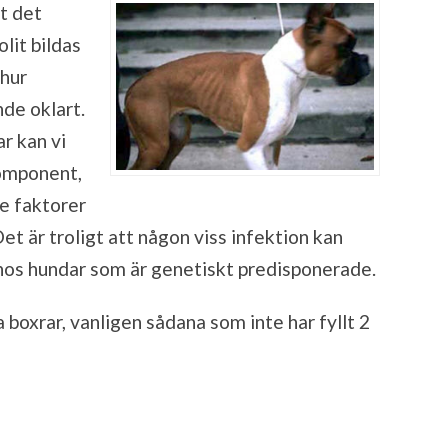
t det
lit bildas
 hur
de oklart.
r kan vi
komponent,
e faktorer
et är troligt att någon viss infektion kan
t hos hundar som är genetiskt predisponerade.
 boxrar, vanligen sådana som inte har fyllt 2