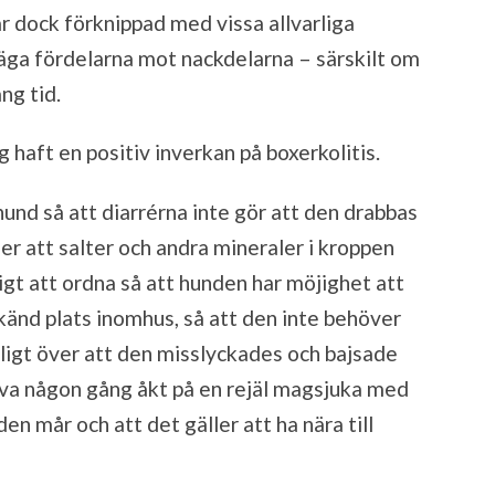
dock förknippad med vissa allvarliga
 väga fördelarna mot nackdelarna – särskilt om
ng tid.
g haft en positiv inverkan på boxerkolitis.
n hund så att diarrérna inte gör att den drabbas
ller att salter och andra mineraler i kroppen
igt att ordna så att hunden har möjighet att
odkänd plats inomhus, så att den inte behöver
åligt över att den misslyckades och bajsade
lva någon gång åkt på en rejäl magsjuka med
den mår och att det gäller att ha nära till