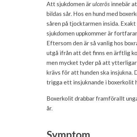
Att sjukdomen är
ulcerös
innebär at
bildas sår. Hos en hund med boxerko
såren på tjocktarmen insida. Exakt
sjukdomen uppkommer är fortfaran
Eftersom den är så vanlig hos boxra
utgå ifrån att det finns en ärftlig 
men mycket tyder på att ytterligar
krävs för att hunden ska insjukna. D
trigga ett insjuknande i boxerkoli
Boxerkolit drabbar framförallt unga
år.
Symptom