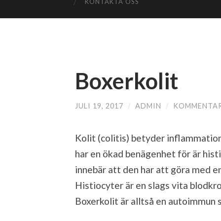
KONTAKTA OSS
Boxerkolit
JULI 19, 2017
/
ADMIN
/
KOMMENTAR
Kolit (colitis) betyder inflammatio
har en ökad benägenhet för är histio
innebär att den har att göra med e
Histiocyter är en slags vita blodk
Boxerkolit är alltså en autoimmun 