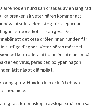
Diarré hos en hund kan orsakas av en lång rad
olika orsaker, så veterinären kommer att
behöva utseluta dem steg för steg innan
diagnosen boxerkolitis kan ges. Detta
innebär att det ofta dröjer innan hunden får
sin slutliga diagnos. Veterinären måste till
exempel kontrollera att diarrén inte beror på
bakterier, virus, parasiter, polyper, någon
hunden ätit något olämpligt.
 avföringsprov. Hunden kan också behöva
pi med biopsi.
anligt att kolonoskopin avslöjar små röda sår