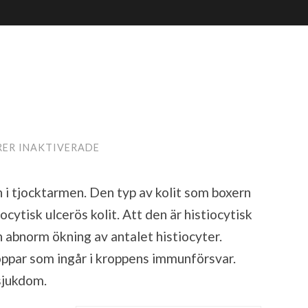
FÖR
ER INAKTIVERADE
BOXERKOLIT
n i tjocktarmen. Den typ av kolit som boxern
cytisk ulcerös kolit. Att den är histiocytisk
n abnorm ökning av antalet histiocyter.
roppar som ingår i kroppens immunförsvar.
sjukdom.